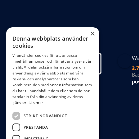
alternativen
kan
väljas
på
×
Denna webbplats använder
produktsidan
cookies
Vi använder cookies för att anpassa
Wa
innehåll, annonser och för att analysera vår
trafik. Vi delar också information om din
3.7
användning av vår webbplats med våra
Ba
reklam- och analyspartners som kan
po
kombinera den med annan information som
du har tillhandahållit dem eller som de har
samlat in från din användning av deras
tjänster.
Läs mer
STRIKT NÖDVÄNDIGT
PRESTANDA
INRIKTNING