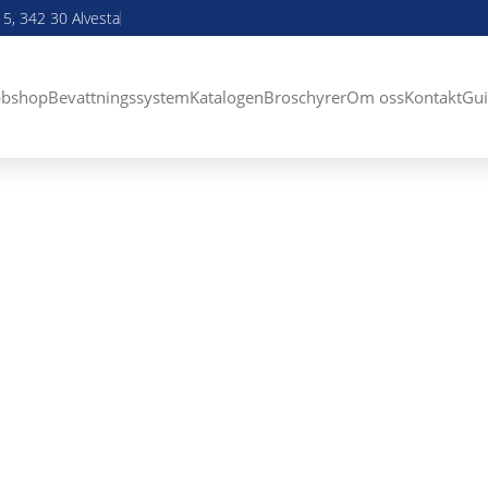
5, 342 30 Alvesta
bshop
Bevattningssystem
Katalogen
Broschyrer
Om oss
Kontakt
Gui