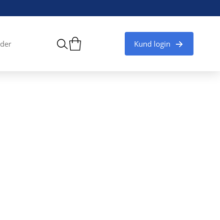
Kund login
der