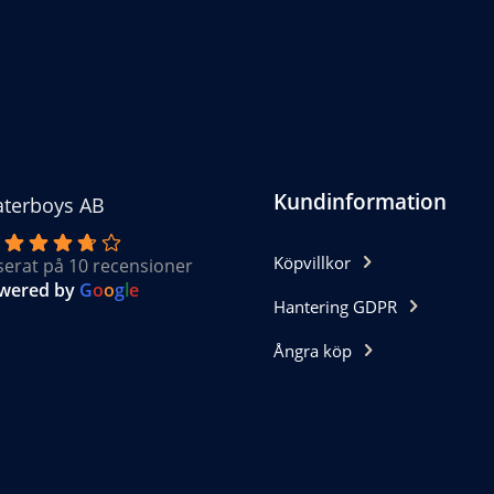
Kundinformation
terboys AB
Köpvillkor
serat på 10 recensioner
wered by
G
o
o
g
l
e
Hantering GDPR
Ångra köp