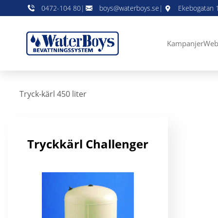
0472-104 80
|
boys@waterboys.se
|
Ekebogatan 1
Kampanjer
Web
Tryck-kärl 450 liter
Tryckkärl Challenger