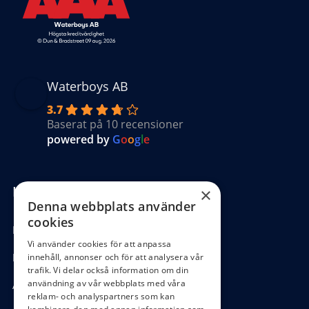
Waterboys AB
3.7
Baserat på 10 recensioner
powered by
G
o
o
g
l
e
Kundinformation
×
Denna webbplats använder
cookies
Köpvillkor
Vi använder cookies för att anpassa
Hantering GDPR
innehåll, annonser och för att analysera vår
trafik. Vi delar också information om din
användning av vår webbplats med våra
Ångra köp
reklam- och analyspartners som kan