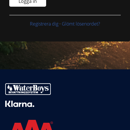
Logga in
Registrera dig
·
Glömt lösenordet?