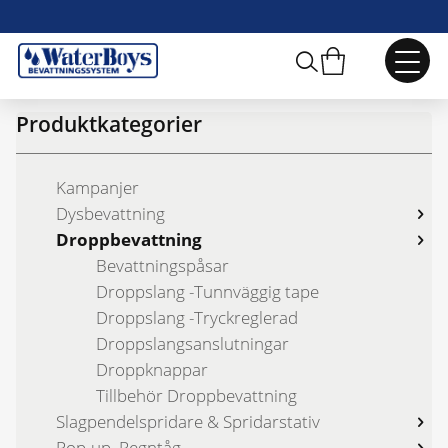
Webbshop
/
Droppbevattning
Produktkategorier
Kampanjer
Dysbevattning
Droppbevattning
Bevattningspåsar
Droppslang -Tunnväggig tape
Droppslang -Tryckreglerad
Droppslangsanslutningar
Droppknappar
Tillbehör Droppbevattning
Slagpendelspridare & Spridarstativ
Pop-up, Regntåg