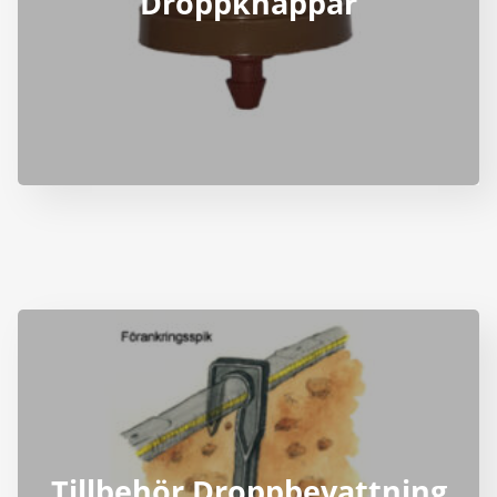
Droppknappar
Tillbehör Droppbevattning