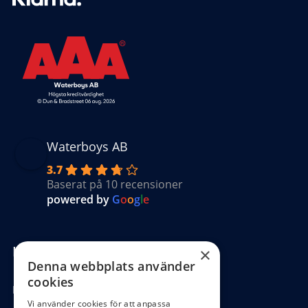
Waterboys AB
3.7
Baserat på 10 recensioner
powered by
G
o
o
g
l
e
Kundinformation
×
Denna webbplats använder
cookies
Köpvillkor
Vi använder cookies för att anpassa