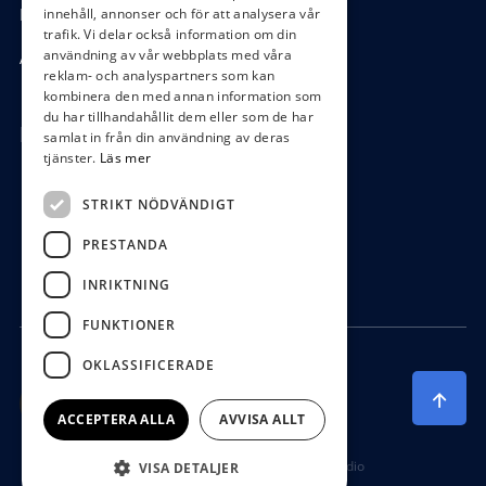
Hantering GDPR
innehåll, annonser och för att analysera vår
trafik. Vi delar också information om din
användning av vår webbplats med våra
Ångra köp
reklam- och analyspartners som kan
kombinera den med annan information som
du har tillhandahållit dem eller som de har
Hör av dig
samlat in från din användning av deras
tjänster.
Läs mer
0472-104 80
STRIKT NÖDVÄNDIGT
boys@waterboys.se
PRESTANDA
Ekebogatan 15, 342 30 Alvesta
INRIKTNING
FUNKTIONER
OKLASSIFICERADE
ACCEPTERA ALLA
AVVISA ALLT
Producerad av Gota Media Brand Studio
VISA DETALJER