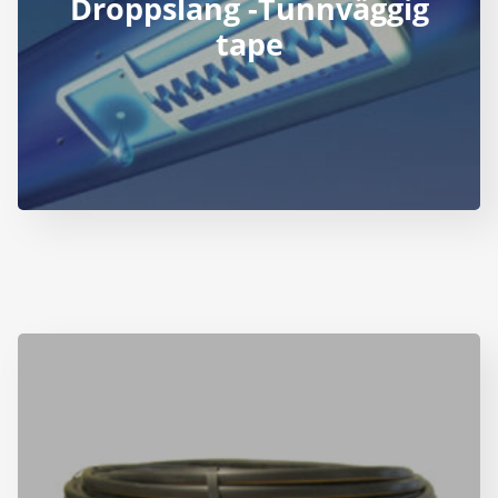
Droppslang -Tunnväggig
tape