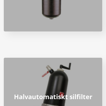
Halvautomatiskt silfilter