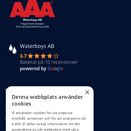
Waterboys AB
3.7
Baserat på 10 recensioner
powered by
G
o
o
g
l
e
Kundinformation
×
Denna webbplats använder
cookies
Köpvillkor
Vi använder cookies för att anpassa
Hantering GDPR
innehåll, annonser och för att analysera vår
trafik. Vi delar också information om din
användning av vår webbplats med våra
Ångra köp