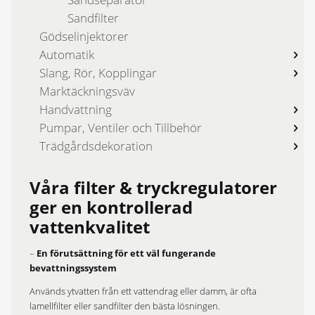
Sandfilter
Gödselinjektorer
Automatik
Slang, Rör, Kopplingar
Marktäckningsväv
Handvattning
Pumpar, Ventiler och Tillbehör
Trädgårdsdekoration
Våra filter & tryckregulatorer
ger en kontrollerad
vattenkvalitet
–
En förutsättning för ett väl fungerande
bevattningssystem
Används ytvatten från ett vattendrag eller damm, är ofta
lamellfilter eller sandfilter den bästa lösningen.