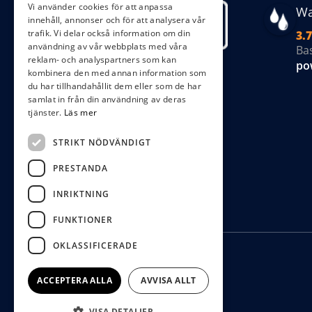
Vi använder cookies för att anpassa
Wa
innehåll, annonser och för att analysera vår
trafik. Vi delar också information om din
3.7
användning av vår webbplats med våra
Ba
reklam- och analyspartners som kan
po
kombinera den med annan information som
du har tillhandahållit dem eller som de har
samlat in från din användning av deras
tjänster.
Läs mer
STRIKT NÖDVÄNDIGT
PRESTANDA
INRIKTNING
FUNKTIONER
OKLASSIFICERADE
ACCEPTERA ALLA
AVVISA ALLT
VISA DETALJER