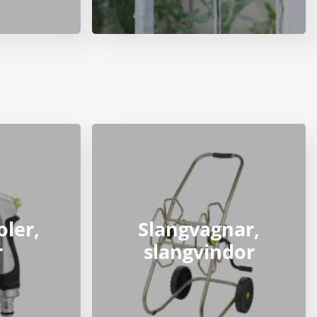
oler,
Slangvagnar,
r
slangvindor