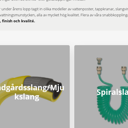
r under årens lopp tagit in olika modeller av vattenposter, tappkranar, slangvi
attningsmunstycken, alla av mycket hög kvalitet. Flera av våra snabbkopplinga
, finish och kvalité.
ädgårdsslang/Mju
Spiralsl
kslang