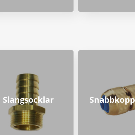
Slangsocklar
Snabbkopp