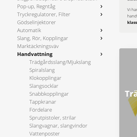
Pop-up, Regntåg
Vi ha
Tryckregulatorer, Filter
handv
Gödselinjektorer
klass
Automatik
Slang, Rör, Kopplingar
Marktäckningsväv
Handvattning
Trädgårdsslang/Mjukslang
Spiralslang
Klokopplingar
Slangsocklar
Tr
Snabbkopplingar
Tappkranar
Fördelare
Sprutpistoler, strilar
Slangvagnar, slangvindor
Vattenposter