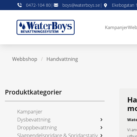
0472-104 80
|
boys@waterboys.se
|
Ekebogatan 1
Kampanjer
Web
Webbshop
/
Handvattning
Produktkategorier
Ha
mo
Kampanjer
Dysbevattning
Wate
Droppbevattning
Vi an
Slagpendelspridare & Spridarstativ
utbud