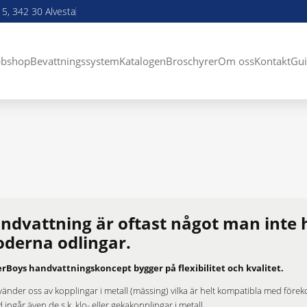
5, 342 30 Alvesta
bshop
Bevattningssystem
Katalogen
Broschyrer
Om oss
Kontakt
Gui
ndvattning är oftast något man inte
derna odlingar.
rBoys handvattningskoncept bygger på flexibilitet och kvalitet.
vänder oss av kopplingar i metall (mässing) vilka är helt kompatibla med förek
 ingår även de s.k. klo- eller gekakopplingar i metall.