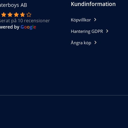
Kundinformation
terboys AB
Köpvillkor
serat på 10 recensioner
wered by
G
o
o
g
l
e
Hantering GDPR
Ångra köp