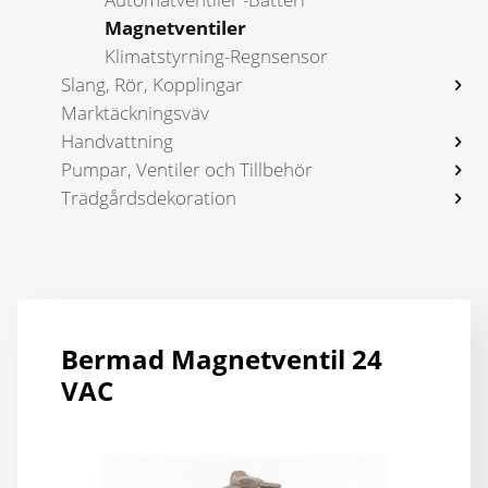
Magnetventiler
Klimatstyrning-Regnsensor
Slang, Rör, Kopplingar
Marktäckningsväv
Handvattning
Pumpar, Ventiler och Tillbehör
Trädgårdsdekoration
Bermad Magnetventil 24
VAC