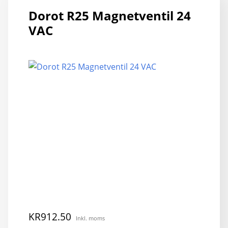
va
Dorot R25 Magnetventil 24
D
VAC
ol
al
k
vä
p
pr
KR
912.50
Inkl. moms