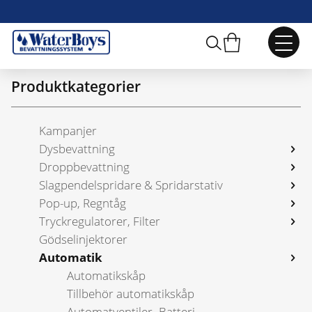
Webbshop
/
Automatik
/
Magnetventiler
Produktkategorier
Kampanjer
Dysbevattning
Droppbevattning
Slagpendelspridare & Spridarstativ
Pop-up, Regntåg
Tryckregulatorer, Filter
Gödselinjektorer
Automatik
Automatikskåp
Tillbehör automatikskåp
Automatventiler -Batteri