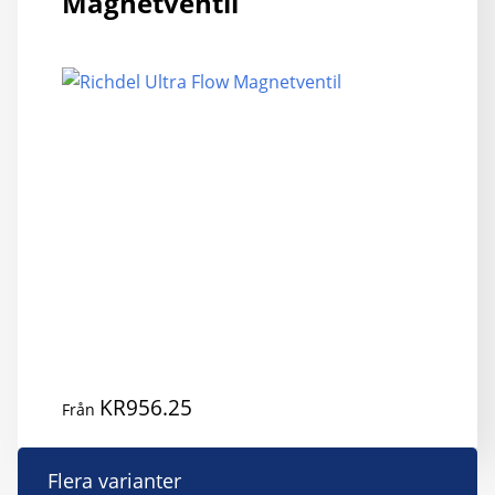
Magnetventil
KR
956.25
Från
D
Flera varianter
h