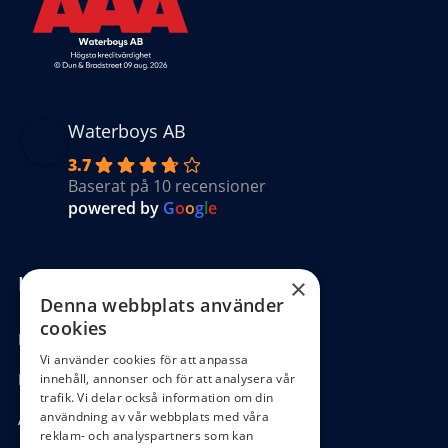
Waterboys AB
3.7
Baserat på 10 recensioner
powered by
G
o
o
g
l
e
Kundinformation
×
Denna webbplats använder
cookies
Köpvillkor
Vi använder cookies för att anpassa
Hantering GDPR
innehåll, annonser och för att analysera vår
trafik. Vi delar också information om din
användning av vår webbplats med våra
Ångra köp
reklam- och analyspartners som kan