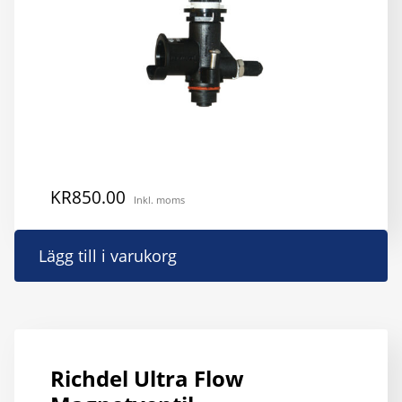
pr
KR
850.00
Inkl. moms
Lägg till i varukorg
Richdel Ultra Flow