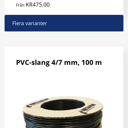
KR
475.00
Från
D
Flera varianter
h
p
h
fl
va
PVC-slang 4/7 mm, 100 m
D
ol
al
k
vä
p
pr