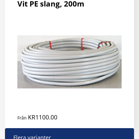
Vit PE slang, 200m
D
ol
al
k
vä
p
pr
KR
1100.00
Från
D
Flera varianter