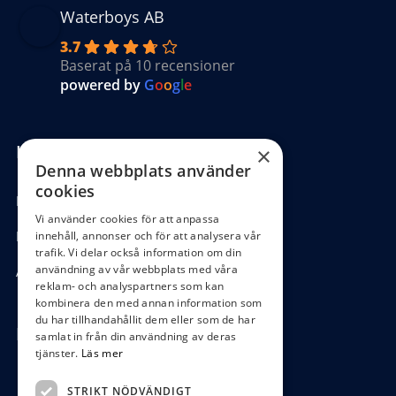
Waterboys AB
3.7
Baserat på 10 recensioner
powered by
G
o
o
g
l
e
Kundinformation
×
Denna webbplats använder
cookies
Köpvillkor
Vi använder cookies för att anpassa
Hantering GDPR
innehåll, annonser och för att analysera vår
trafik. Vi delar också information om din
användning av vår webbplats med våra
Ångra köp
reklam- och analyspartners som kan
kombinera den med annan information som
du har tillhandahållit dem eller som de har
Hör av dig
samlat in från din användning av deras
tjänster.
Läs mer
0472-104 80
STRIKT NÖDVÄNDIGT