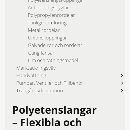
Anborrnings­byglar
Polypropylen­rördelar
Tankgenom­föring
Metallrördelar
Unionskopplingar
Galvade rör och rördelar
Gängflänsar
Lim och tätningsmedel
Marktäckningsväv
Handvattning
Pumpar, Ventiler och Tillbehör
Trädgårdsdekoration
Polyetenslangar
– Flexibla och