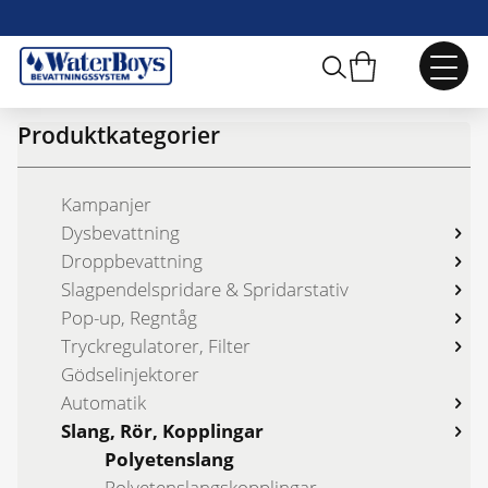
Webbshop
/
Slang, Rör, Kopplingar
/
Polyetenslang
Produktkategorier
Kampanjer
Dysbevattning
Droppbevattning
Slagpendelspridare & Spridarstativ
Pop-up, Regntåg
Tryckregulatorer, Filter
Gödselinjektorer
Automatik
Slang, Rör, Kopplingar
Polyetenslang
Polyetenslangs­kopplingar