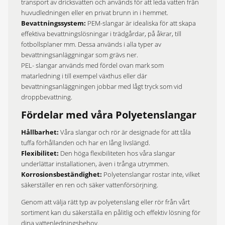
transport av dricksvatten och används för att leda vatten från
huvudledningen eller en privat brunn in i hemmet. ​
Bevattningssystem:
PEM-slangar är idealiska för att skapa
effektiva bevattningslösningar i trädgårdar, på åkrar, till
fotbollsplaner mm.​ Dessa används i alla typer av
bevattningsanläggningar som grävs ner.
PEL- slangar används med fördel ovan mark som
matarledning i till exempel växthus eller där
bevattningsanläggningen jobbar med lågt tryck som vid
droppbevattning.
Fördelar med våra Polyetenslangar
Hållbarhet:
Våra slangar och rör är designade för att tåla
tuffa förhållanden och har en lång livslängd.​
Flexibilitet:
Den höga flexibiliteten hos våra slangar
underlättar installationen, även i trånga utrymmen.​
Korrosionsbeständighet:
Polyetenslangar rostar inte, vilket
säkerställer en ren och säker vattenförsörjning.​
Genom att välja rätt typ av polyetenslang eller rör från vårt
sortiment kan du säkerställa en pålitlig och effektiv lösning för
dina vattenledningsbehov.