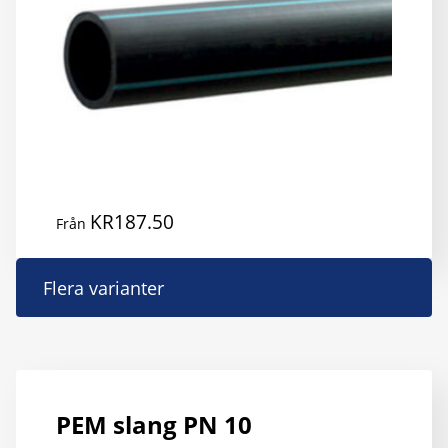
pr
KR
187.50
Från
D
Flera varianter
h
p
h
fl
va
PEM slang PN 10
D