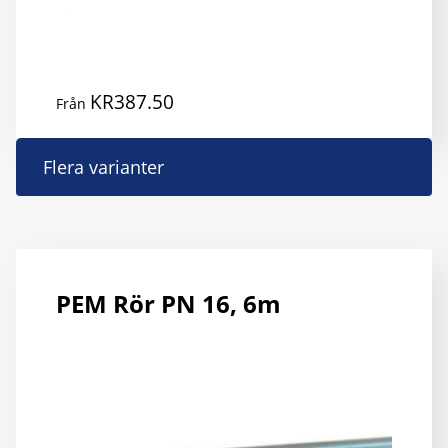
KR
387.50
Från
D
Flera varianter
h
p
h
fl
va
PEM Rör PN 16, 6m
D
ol
al
k
vä
p