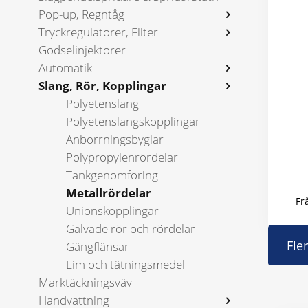
Pop-up, Regntåg
Tryckregulatorer, Filter
Gödselinjektorer
Automatik
Slang, Rör, Kopplingar
Polyetenslang
Polyetenslangs­kopplingar
Anborrnings­byglar
Polypropylen­rördelar
Tankgenom­föring
Metallrördelar
Fr
Unionskopplingar
Galvade rör och rördelar
Fle
Gängflänsar
Lim och tätningsmedel
Marktäckningsväv
Handvattning