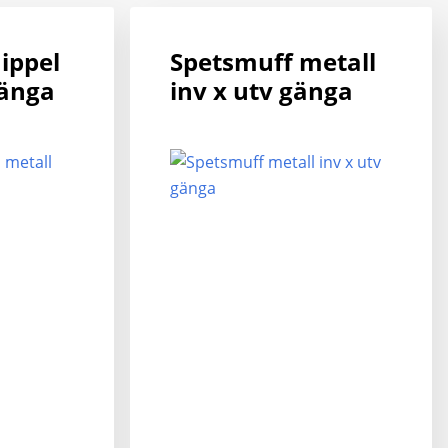
varianter.
va
De
D
ippel
Spetsmuff metall
olika
ol
gänga
inv x utv gänga
alternativen
al
kan
k
väljas
vä
på
p
produktsidan
pr