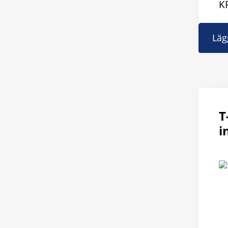
K
Läg
T
i