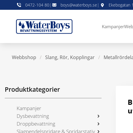
0472-104 80
|
boys@waterboys.se
|
Ekebogatan 1
Kampanjer
Web
Webbshop
/
Slang, Rör, Kopplingar
/
Metallrördel
Produktkategorier
B
Kampanjer
u
Dysbevattning
Droppbevattning
Slagpendelspridare & Spridarstativ