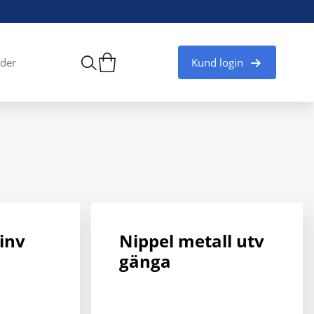
Kund login
der
inv
Nippel metall utv
gänga