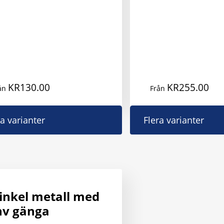
KR
130.00
KR
255.00
ån
Från
Den
ra varianter
Flera varianter
här
produkten
har
flera
varianter.
De
inkel metall med
olika
nv gänga
alternativen