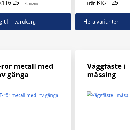
R
116.25
KR
71.25
Från
Inkl. moms
g till i varukorg
Flera varianter
-rör metall med
Väggfäste i
nv gänga
mässing