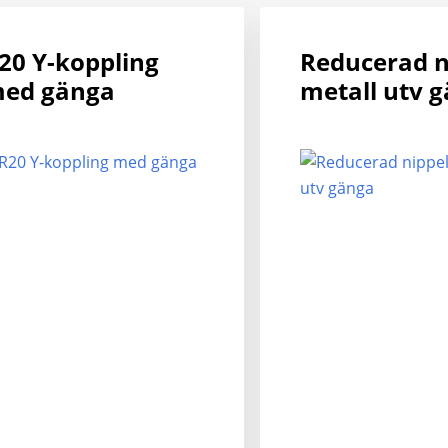
varianter.
De
20 Y-koppling
Reducerad n
olika
ed gänga
metall utv 
alternativen
kan
väljas
på
produktsidan