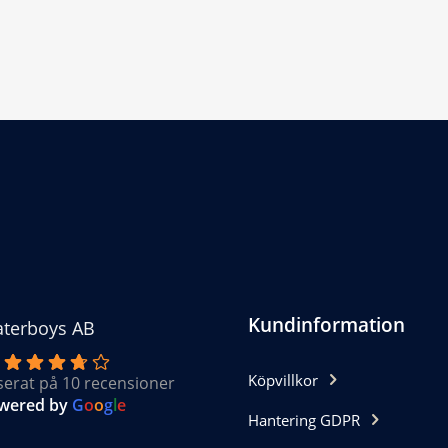
har
flera
varianter.
De
olika
alternativen
kan
väljas
på
produktsidan
Kundinformation
terboys AB
Köpvillkor
serat på 10 recensioner
wered by
G
o
o
g
l
e
Hantering GDPR