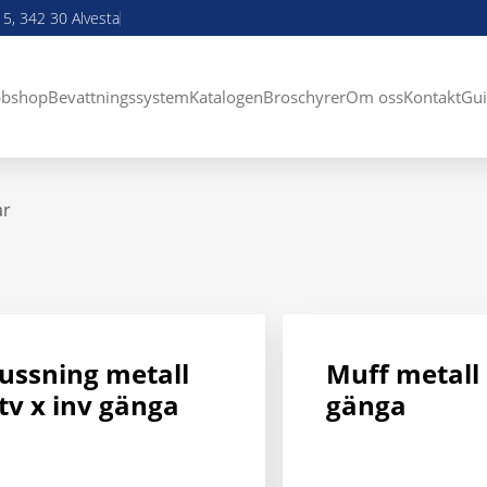
5, 342 30 Alvesta
bshop
Bevattningssystem
Katalogen
Broschyrer
Om oss
Kontakt
Gui
ar
ussning metall
Muff metall 
tv x inv gänga
gänga