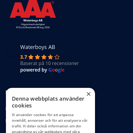
Waterboys AB
3.7
Baserat på 10 recensioner
powered by
G
o
o
g
l
e
Kundinformation
×
Denna webbplats använder
cookies
Köpvillkor
Vi använder cookies för att anpassa
Hantering GDPR
innehåll, annonser och för att analysera vår
trafik. Vi delar också information om din
användning av vår webbplats med våra
Ångra köp