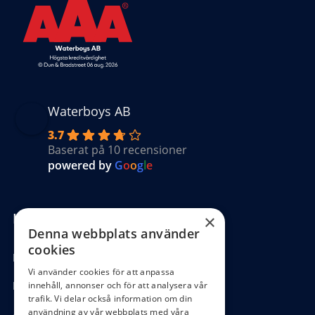
Waterboys AB
3.7
Baserat på 10 recensioner
powered by
G
o
o
g
l
e
Kundinformation
×
Denna webbplats använder
cookies
Köpvillkor
Vi använder cookies för att anpassa
Hantering GDPR
innehåll, annonser och för att analysera vår
trafik. Vi delar också information om din
användning av vår webbplats med våra
Ångra köp