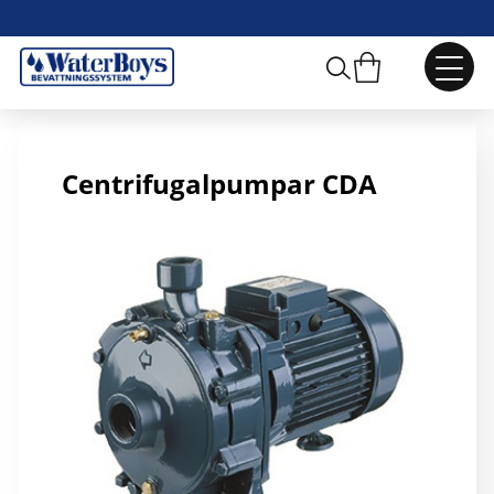
Pump Ebara CDA 150
Centrifugalpumpar CDA