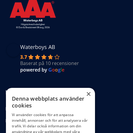
Waterboys AB
3.7
Baserat på 10 recensioner
powered by
G
o
o
g
l
e
Kundinformation
×
Denna webbplats använder
cookies
Köpvillkor
Vi använder cookies för att anpassa
Hantering GDPR
innehåll, annonser och för att analysera vår
trafik. Vi delar också information om din
användning av vår webbplats med våra
Ångra köp