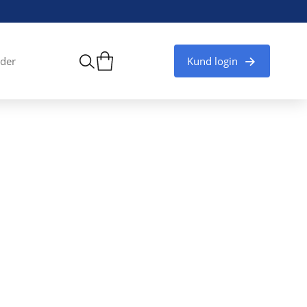
Kund login
der