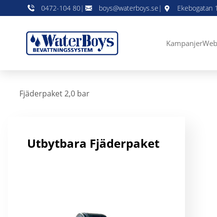
0472-104 80
|
boys@waterboys.se
|
Ekebogatan 1
Kampanjer
Web
Fjäderpaket 2,0 bar
Utbytbara Fjäderpaket