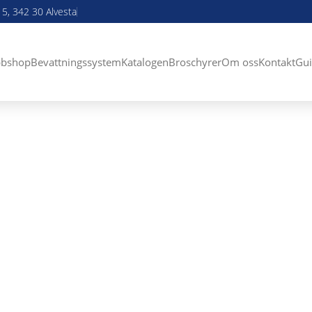
5, 342 30 Alvesta
bshop
Bevattningssystem
Katalogen
Broschyrer
Om oss
Kontakt
Gui