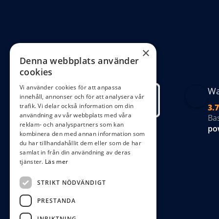
alternat
kan
väljas
på
×
Denna webbplats använder
produkt
cookies
Vi använder cookies för att anpassa
Wa
innehåll, annonser och för att analysera vår
trafik. Vi delar också information om din
3.7
användning av vår webbplats med våra
Ba
reklam- och analyspartners som kan
po
kombinera den med annan information som
du har tillhandahållit dem eller som de har
samlat in från din användning av deras
tjänster.
Läs mer
STRIKT NÖDVÄNDIGT
PRESTANDA
INRIKTNING