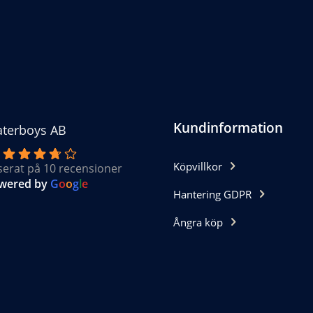
iven
sidan
Kundinformation
terboys AB
Köpvillkor
serat på 10 recensioner
wered by
G
o
o
g
l
e
Hantering GDPR
Ångra köp