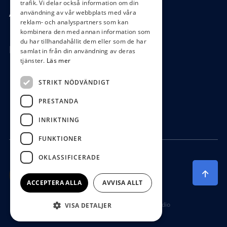
trafik. Vi delar också information om din
användning av vår webbplats med våra
Ångra köp
reklam- och analyspartners som kan
kombinera den med annan information som
du har tillhandahållit dem eller som de har
Hör av dig
samlat in från din användning av deras
tjänster.
Läs mer
0472-104 80
STRIKT NÖDVÄNDIGT
boys@waterboys.se
PRESTANDA
Ekebogatan 15, 342 30 Alvesta
INRIKTNING
FUNKTIONER
OKLASSIFICERADE
ACCEPTERA ALLA
AVVISA ALLT
Producerad av Gota Media Brand Studio
VISA DETALJER