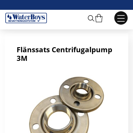
Ebara Flänssats M50
Flänssats Centrifugalpump
3M