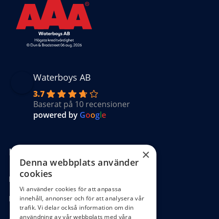
Waterboys AB
3.7
Baserat på 10 recensioner
powered by
G
o
o
g
l
e
Kundinformation
×
Denna webbplats använder
cookies
Köpvillkor
Vi använder cookies för att anpassa
Hantering GDPR
innehåll, annonser och för att analysera vår
trafik. Vi delar också information om din
användning av vår webbplats med våra
Ångra köp