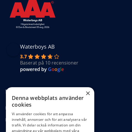
Waterboys AB
3.7
Baserat på 10 recensioner
powered by
G
o
o
g
l
e
Kundinformation
×
Denna webbplats använder
cookies
Köpvillkor
Vi använder cookies för att anpassa
Hantering GDPR
innehåll, annonser och för att analysera vår
trafik. Vi delar också information om din
användning av vår webbplats med våra
Ångra köp