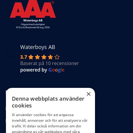
Waterboys AB
3.7
Baserat på 10 recensioner
powered by
G
o
o
g
l
e
Kundinformation
×
Denna webbplats använder
cookies
Köpvillkor
Vi använder cookies för att anpassa
Hantering GDPR
innehåll, annonser och för att analysera vår
trafik. Vi delar också information om din
användning av vår webbplats med våra
Ångra köp