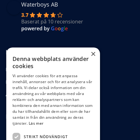
Waterboys AB
3.7
Baserat på 10 recensioner
powered by
G
o
o
g
l
e
Kundinformation
×
Denna webbplats använder
cookies
Köpvillkor
Vi använder cookies för att anpassa
Hantering GDPR
innehåll, annonser och för att analysera vår
trafik. Vi delar också information om din
användning av vår webbplats med våra
Ångra köp
reklam- och analyspartners som kan
kombinera den med annan information som
du har tillhandahållit dem eller som de har
Hör av dig
samlat in från din användning av deras
tjänster.
Läs mer
0472-104 80
STRIKT NÖDVÄNDIGT