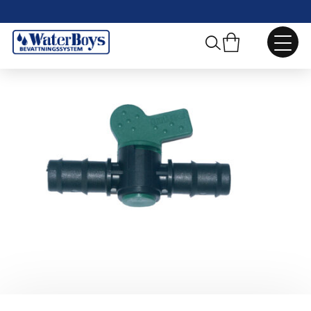
Webbshop
/
Pumpar, Ventiler och Tillbehör
/
Kulventiler plast