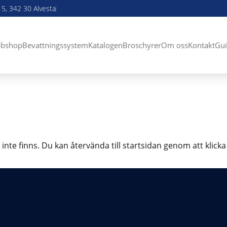
5, 342 30 Alvesta
bshop
Bevattningssystem
Katalogen
Broschyrer
Om oss
Kontakt
Gui
 inte finns. Du kan återvända till startsidan genom att klick