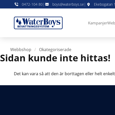
0472-104 80
|
boys@waterboys.se
|
Ekebogatan 1
Kampanjer
Web
Webbshop
/
Okategoriserade
Sidan kunde inte hittas!
Det kan vara så att den är borttagen eller helt enkelt