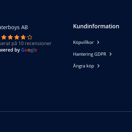
Kundinformation
terboys AB
Köpvillkor
serat på 10 recensioner
wered by
G
o
o
g
l
e
Hantering GDPR
Ångra köp