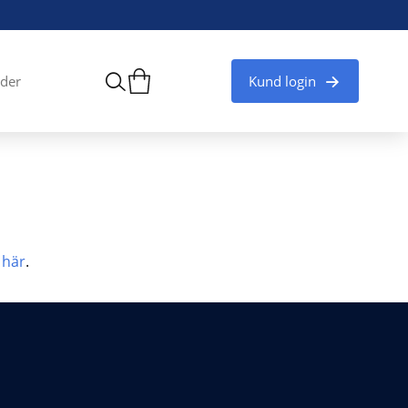
Kund login
der
a
här
.