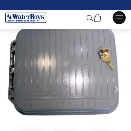
Webbshop
/
Automatik
/
Automatikskåp