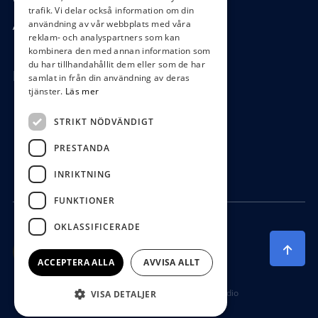
trafik. Vi delar också information om din
användning av vår webbplats med våra
Ångra köp
reklam- och analyspartners som kan
kombinera den med annan information som
du har tillhandahållit dem eller som de har
Hör av dig
samlat in från din användning av deras
tjänster.
Läs mer
0472-104 80
STRIKT NÖDVÄNDIGT
boys@waterboys.se
PRESTANDA
Ekebogatan 15, 342 30 Alvesta
INRIKTNING
FUNKTIONER
OKLASSIFICERADE
ACCEPTERA ALLA
AVVISA ALLT
Producerad av Gota Media Brand Studio
VISA DETALJER