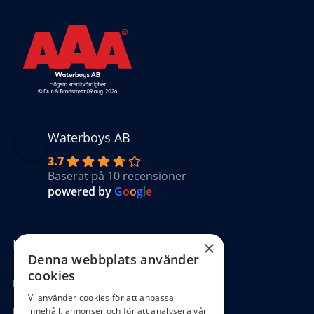
Waterboys AB
3.7
Baserat på 10 recensioner
powered by
G
o
o
g
l
e
Kundinformation
×
Denna webbplats använder
cookies
Köpvillkor
Vi använder cookies för att anpassa
Hantering GDPR
innehåll, annonser och för att analysera vår