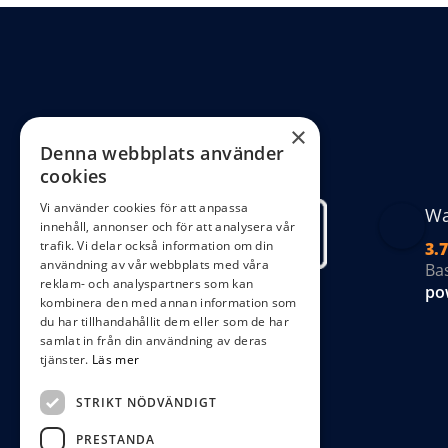
oli
al
ka
väl
på
×
Denna webbplats använder
pr
cookies
Vi använder cookies för att anpassa
Wa
innehåll, annonser och för att analysera vår
trafik. Vi delar också information om din
3.7
användning av vår webbplats med våra
Ba
reklam- och analyspartners som kan
po
kombinera den med annan information som
du har tillhandahållit dem eller som de har
samlat in från din användning av deras
tjänster.
Läs mer
STRIKT NÖDVÄNDIGT
PRESTANDA