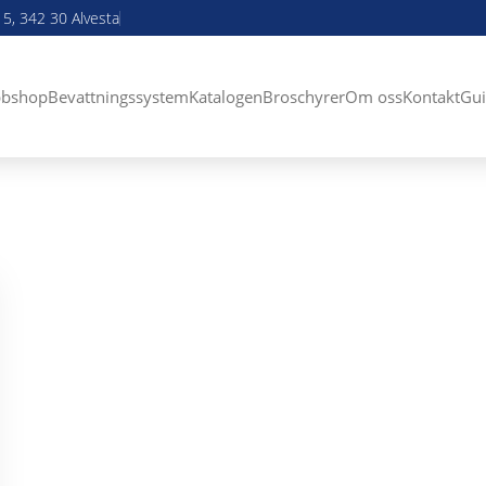
5, 342 30 Alvesta
bshop
Bevattningssystem
Katalogen
Broschyrer
Om oss
Kontakt
Gui