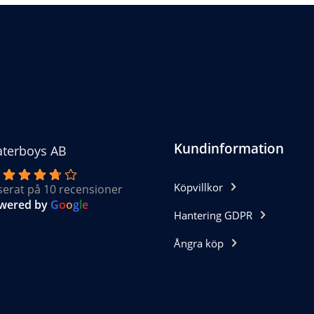
ka
ternativen
n
jas
oduktsidan
Kundinformation
terboys AB
Köpvillkor
serat på 10 recensioner
wered by
G
o
o
g
l
e
Hantering GDPR
Ångra köp