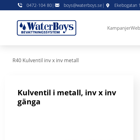
0472-104 80
|
boys@waterboys.se
|
Ekebogatan 1
Kampanjer
Web
R40 Kulventil inv x inv metall
Kulventil i metall, inv x inv
gänga