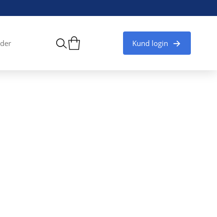
Kund login
der