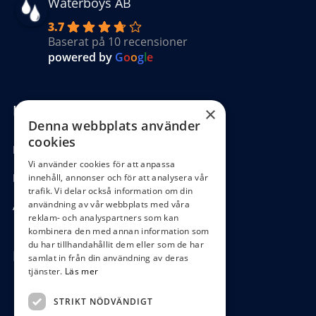
Waterboys AB
3.7
Baserat på 10 recensioner
powered by
G
o
o
g
l
e
Kundinformation
×
Denna webbplats använder
cookies
Köpvillkor
Vi använder cookies för att anpassa
Hantering GDPR
innehåll, annonser och för att analysera vår
trafik. Vi delar också information om din
användning av vår webbplats med våra
Ångra köp
reklam- och analyspartners som kan
kombinera den med annan information som
du har tillhandahållit dem eller som de har
Hör av dig
samlat in från din användning av deras
tjänster.
Läs mer
0472-104 80
STRIKT NÖDVÄNDIGT