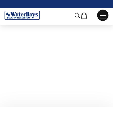
Webbshop
/
Pumpar, Ventiler och Tillbehör
/
Kulventiler, Skjutventiler