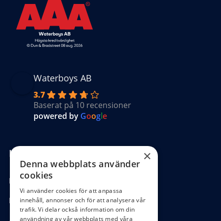
Waterboys AB
3.7
Baserat på 10 recensioner
powered by
G
o
o
g
l
e
Kundinformation
×
Denna webbplats använder
cookies
Köpvillkor
Vi använder cookies för att anpassa
Hantering GDPR
innehåll, annonser och för att analysera vår
trafik. Vi delar också information om din
användning av vår webbplats med våra
Ångra köp