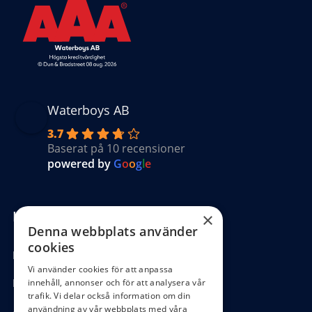
Waterboys AB
3.7
Baserat på 10 recensioner
powered by
G
o
o
g
l
e
Kundinformation
×
Denna webbplats använder
cookies
Köpvillkor
Vi använder cookies för att anpassa
Hantering GDPR
innehåll, annonser och för att analysera vår
trafik. Vi delar också information om din
användning av vår webbplats med våra
Ångra köp