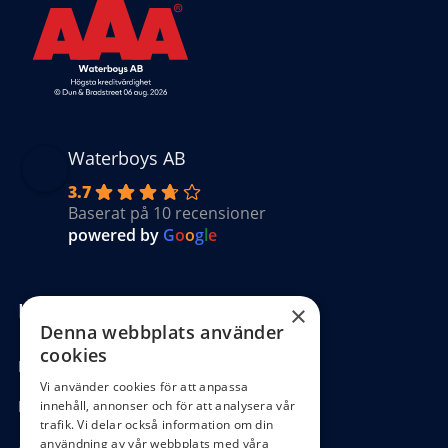
Waterboys AB
3.7
Baserat på 10 recensioner
powered by
G
o
o
g
l
e
Kundinformation
×
Denna webbplats använder
cookies
Köpvillkor
Vi använder cookies för att anpassa
Hantering GDPR
innehåll, annonser och för att analysera vår
trafik. Vi delar också information om din
användning av vår webbplats med våra
Ångra köp