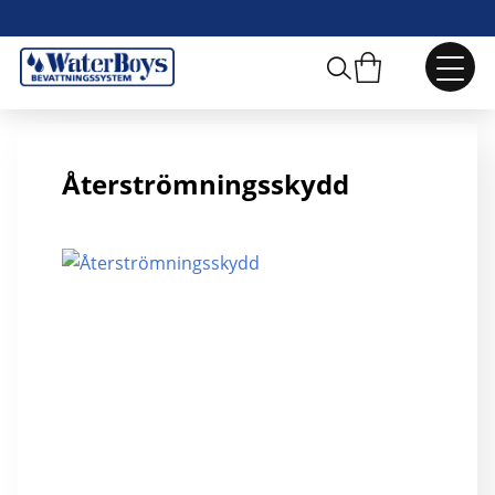
Återströmningsskydd R25, vätskekat. 4
Återströmningsskydd