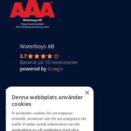
Waterboys AB
3.7
Baserat på 10 recensioner
powered by
G
o
o
g
l
e
Kundinformation
×
Denna webbplats använder
cookies
Köpvillkor
Vi använder cookies för att anpassa
Hantering GDPR
innehåll, annonser och för att analysera vår
trafik. Vi delar också information om din
användning av vår webbplats med våra
Ångra köp