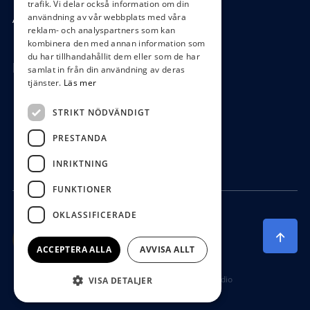
trafik. Vi delar också information om din
användning av vår webbplats med våra
Ångra köp
reklam- och analyspartners som kan
kombinera den med annan information som
du har tillhandahållit dem eller som de har
Hör av dig
samlat in från din användning av deras
tjänster.
Läs mer
0472-104 80
STRIKT NÖDVÄNDIGT
boys@waterboys.se
PRESTANDA
Ekebogatan 15, 342 30 Alvesta
INRIKTNING
FUNKTIONER
OKLASSIFICERADE
ACCEPTERA ALLA
AVVISA ALLT
Producerad av Gota Media Brand Studio
VISA DETALJER