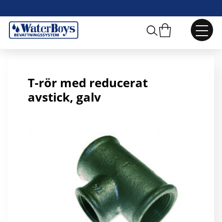
T-rör R40xR15 galv
T-rör med reducerat
avstick, galv