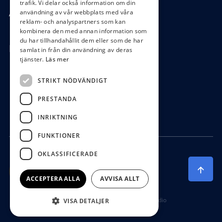
trafik. Vi delar också information om din
användning av vår webbplats med våra
Ångra köp
reklam- och analyspartners som kan
kombinera den med annan information som
du har tillhandahållit dem eller som de har
Hör av dig
samlat in från din användning av deras
tjänster.
Läs mer
0472-104 80
STRIKT NÖDVÄNDIGT
boys@waterboys.se
PRESTANDA
Ekebogatan 15, 342 30 Alvesta
INRIKTNING
FUNKTIONER
OKLASSIFICERADE
ACCEPTERA ALLA
AVVISA ALLT
Producerad av Gota Media Brand Studio
VISA DETALJER