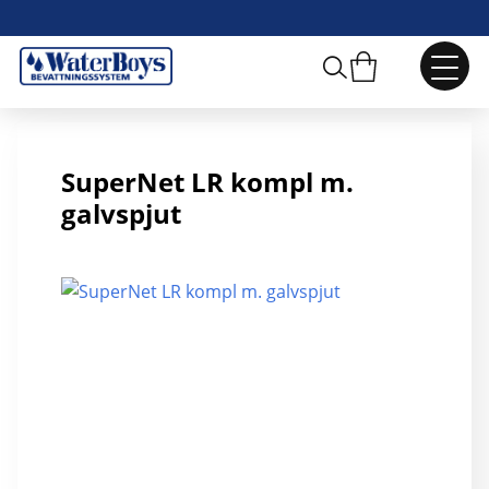
SuperNet LR 70l/h kompl m. gal
SuperNet LR kompl m.
galvspjut