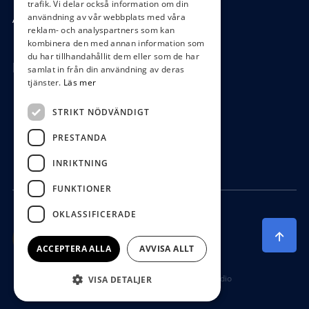
trafik. Vi delar också information om din
användning av vår webbplats med våra
Ångra köp
reklam- och analyspartners som kan
kombinera den med annan information som
du har tillhandahållit dem eller som de har
Hör av dig
samlat in från din användning av deras
tjänster.
Läs mer
0472-104 80
STRIKT NÖDVÄNDIGT
boys@waterboys.se
PRESTANDA
Ekebogatan 15, 342 30 Alvesta
INRIKTNING
FUNKTIONER
OKLASSIFICERADE
ACCEPTERA ALLA
AVVISA ALLT
Producerad av Gota Media Brand Studio
VISA DETALJER