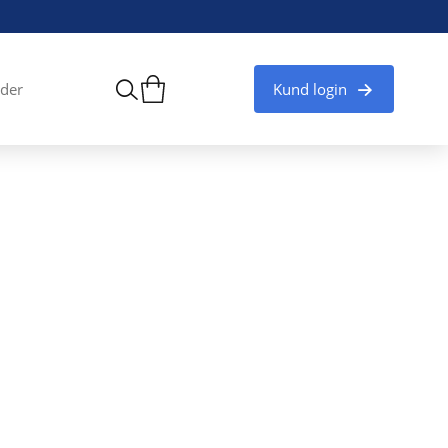
Kund login
der