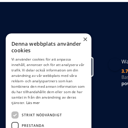
oli
al
ka
väl
på
×
Denna webbplats använder
pr
cookies
Vi använder cookies för att anpassa
Wa
innehåll, annonser och för att analysera vår
trafik. Vi delar också information om din
3.7
användning av vår webbplats med våra
Ba
reklam- och analyspartners som kan
po
kombinera den med annan information som
du har tillhandahållit dem eller som de har
samlat in från din användning av deras
tjänster.
Läs mer
STRIKT NÖDVÄNDIGT
PRESTANDA