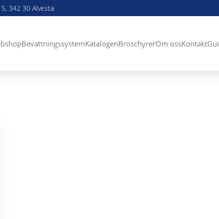
5, 342 30 Alvesta
bshop
Bevattningssystem
Katalogen
Broschyrer
Om oss
Kontakt
Gui