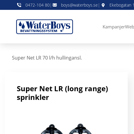
0472-104 80
|
boys@waterboys.se
|
Ekebogatan 1
Kampanjer
Web
Super Net LR 70 l/h hullingansl.
Super Net LR (long range)
sprinkler