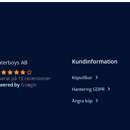
ka
ternativen
n
jas
oduktsidan
Kundinformation
terboys AB
Köpvillkor
serat på 10 recensioner
wered by
G
o
o
g
l
e
Hantering GDPR
Ångra köp