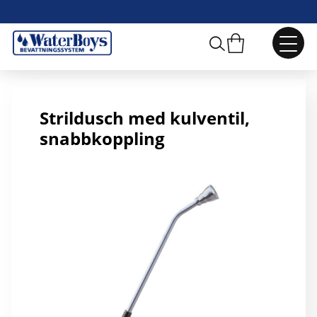
Strildusch 40 cm, kulventil, snabb+stril
Strildusch med kulventil,
snabbkoppling