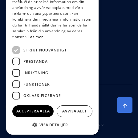
trafik. Vi delar också information om din
användning av vår webbplats med våra
Ångra köp
reklam- och analyspartners som kan
kombinera den med annan information som
du har tillhandahållit dem eller som de har
Hör av dig
samlat in från din användning av deras
tjänster.
Läs mer
0472-104 80
STRIKT NÖDVÄNDIGT
boys@waterboys.se
PRESTANDA
Ekebogatan 15, 342 30 Alvesta
INRIKTNING
FUNKTIONER
OKLASSIFICERADE
ACCEPTERA ALLA
AVVISA ALLT
Producerad av Gota Media Brand Studio
VISA DETALJER