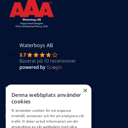
Waterboys AB
3.7
Baserat på 10 recensioner
powered by
G
o
o
g
l
e
Kundinformation
×
Denna webbplats använder
cookies
Köpvillkor
Vi använder cookies för att anpassa
Hantering GDPR
innehåll, annonser och för att analysera vår
trafik. Vi delar också information om din
användning av vår webbplats med våra
Ångra köp