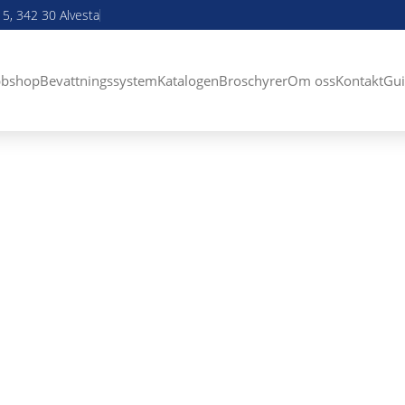
5, 342 30 Alvesta
bshop
Bevattningssystem
Katalogen
Broschyrer
Om oss
Kontakt
Gui