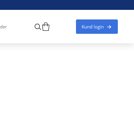
Kund login
der