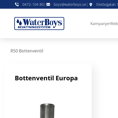
0472-104 80
|
boys@waterboys.se
|
Ekebogatan 1
Kampanjer
Web
R50 Bottenventil
Bottenventil Europa