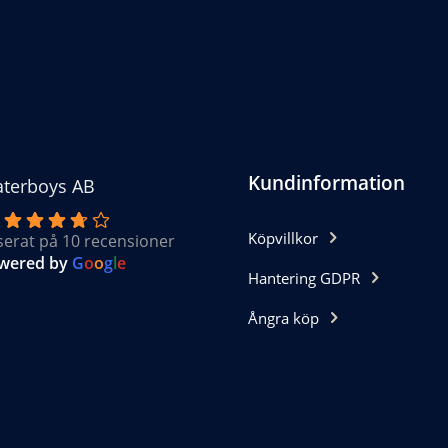
n
Kundinformation
terboys AB
Köpvillkor
serat på 10 recensioner
wered by
G
o
o
g
l
e
Hantering GDPR
Ångra köp