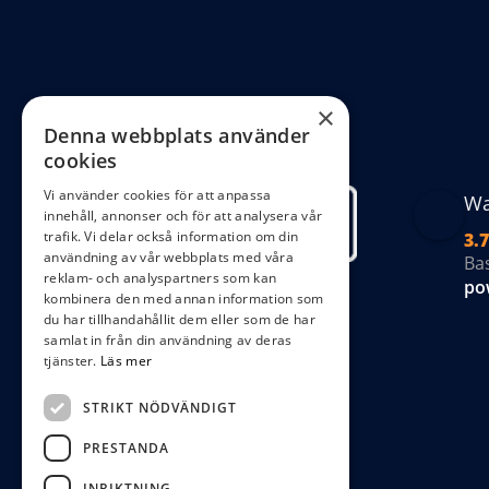
alternativen
kan
väljas
på
×
Denna webbplats använder
produktsida
cookies
Vi använder cookies för att anpassa
Wa
innehåll, annonser och för att analysera vår
trafik. Vi delar också information om din
3.7
användning av vår webbplats med våra
Ba
reklam- och analyspartners som kan
po
kombinera den med annan information som
du har tillhandahållit dem eller som de har
samlat in från din användning av deras
tjänster.
Läs mer
STRIKT NÖDVÄNDIGT
PRESTANDA
INRIKTNING