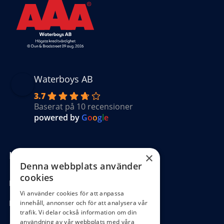
Waterboys AB
3.7
Baserat på 10 recensioner
powered by
G
o
o
g
l
e
Kundinformation
×
Denna webbplats använder
cookies
Köpvillkor
Vi använder cookies för att anpassa
Hantering GDPR
innehåll, annonser och för att analysera vår
trafik. Vi delar också information om din
användning av vår webbplats med våra
Ångra köp