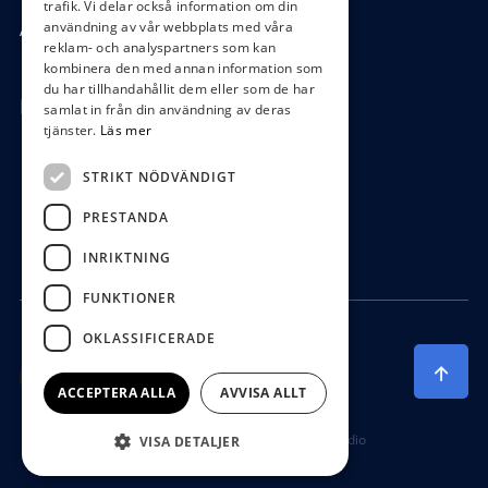
trafik. Vi delar också information om din
användning av vår webbplats med våra
Ångra köp
reklam- och analyspartners som kan
kombinera den med annan information som
du har tillhandahållit dem eller som de har
Hör av dig
samlat in från din användning av deras
tjänster.
Läs mer
0472-104 80
STRIKT NÖDVÄNDIGT
boys@waterboys.se
PRESTANDA
Ekebogatan 15, 342 30 Alvesta
INRIKTNING
FUNKTIONER
OKLASSIFICERADE
ACCEPTERA ALLA
AVVISA ALLT
Producerad av Gota Media Brand Studio
VISA DETALJER