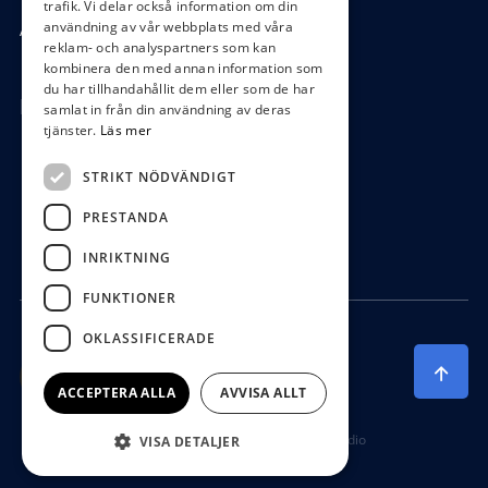
trafik. Vi delar också information om din
användning av vår webbplats med våra
Ångra köp
reklam- och analyspartners som kan
kombinera den med annan information som
du har tillhandahållit dem eller som de har
Hör av dig
samlat in från din användning av deras
tjänster.
Läs mer
0472-104 80
STRIKT NÖDVÄNDIGT
boys@waterboys.se
PRESTANDA
Ekebogatan 15, 342 30 Alvesta
INRIKTNING
FUNKTIONER
OKLASSIFICERADE
ACCEPTERA ALLA
AVVISA ALLT
Producerad av Gota Media Brand Studio
VISA DETALJER