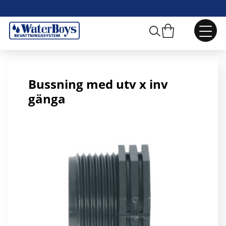
R20xR15 Bussning
Bussning med utv x inv
gänga