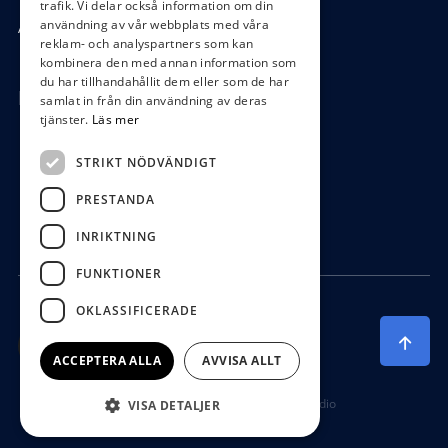
trafik. Vi delar också information om din
användning av vår webbplats med våra
Ångra köp
reklam- och analyspartners som kan
kombinera den med annan information som
du har tillhandahållit dem eller som de har
Hör av dig
samlat in från din användning av deras
tjänster.
Läs mer
0472-104 80
STRIKT NÖDVÄNDIGT
boys@waterboys.se
PRESTANDA
Ekebogatan 15, 342 30 Alvesta
INRIKTNING
FUNKTIONER
OKLASSIFICERADE
ACCEPTERA ALLA
AVVISA ALLT
Producerad av Gota Media Brand Studio
VISA DETALJER