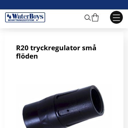
R20 Tryckregulator 1,1 bar
R20 tryckregulator små
flöden