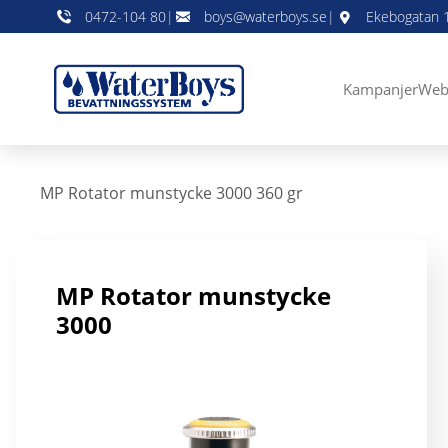
0472-104 80
|
boys@waterboys.se
|
Ekebogatan 1
Kampanjer
Web
MP Rotator munstycke 3000 360 gr
MP Rotator munstycke
3000