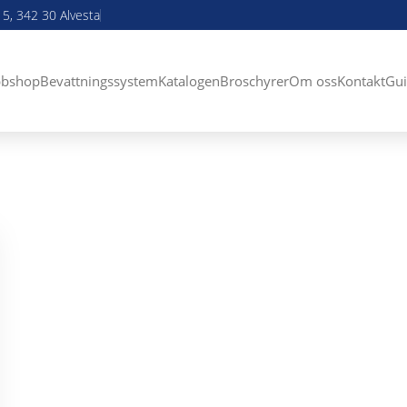
5, 342 30 Alvesta
bshop
Bevattningssystem
Katalogen
Broschyrer
Om oss
Kontakt
Gui