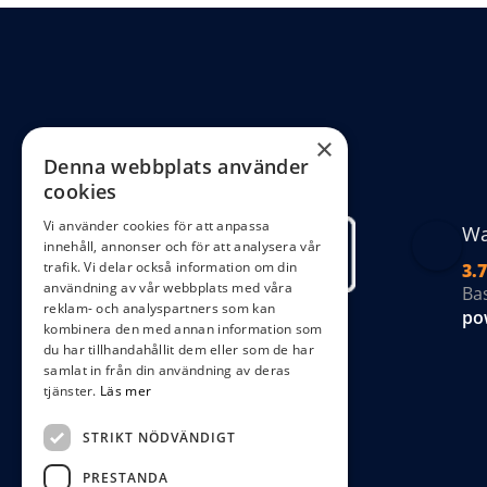
oli
al
ka
väl
på
×
Denna webbplats använder
pr
cookies
Vi använder cookies för att anpassa
Wa
innehåll, annonser och för att analysera vår
trafik. Vi delar också information om din
3.7
användning av vår webbplats med våra
Ba
reklam- och analyspartners som kan
po
kombinera den med annan information som
du har tillhandahållit dem eller som de har
samlat in från din användning av deras
tjänster.
Läs mer
STRIKT NÖDVÄNDIGT
PRESTANDA