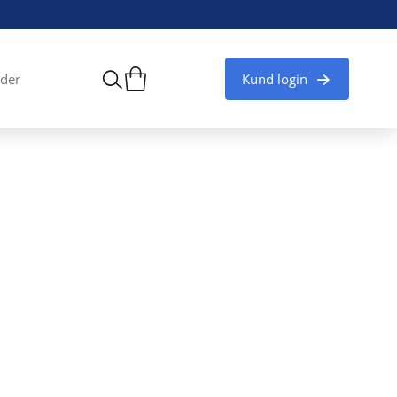
Kund login
der