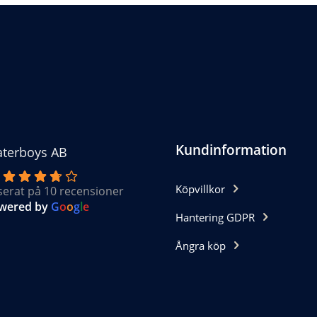
ka
ternativen
n
jas
oduktsidan
Kundinformation
terboys AB
Köpvillkor
serat på 10 recensioner
wered by
G
o
o
g
l
e
Hantering GDPR
Ångra köp