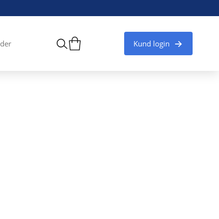
Kund login
der