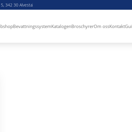
5, 342 30 Alvesta
bshop
Bevattningssystem
Katalogen
Broschyrer
Om oss
Kontakt
Gui