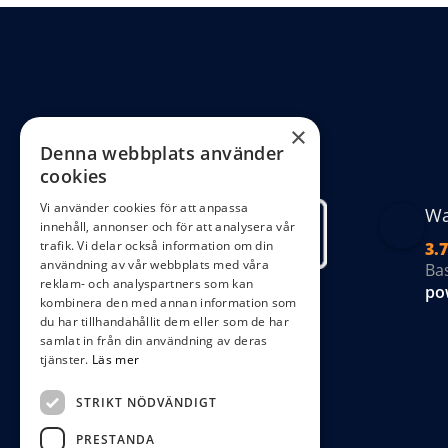
oli
al
ka
väl
på
×
Denna webbplats använder
pr
cookies
Vi använder cookies för att anpassa
Wa
innehåll, annonser och för att analysera vår
trafik. Vi delar också information om din
3.7
användning av vår webbplats med våra
Ba
reklam- och analyspartners som kan
po
kombinera den med annan information som
du har tillhandahållit dem eller som de har
samlat in från din användning av deras
tjänster.
Läs mer
STRIKT NÖDVÄNDIGT
PRESTANDA