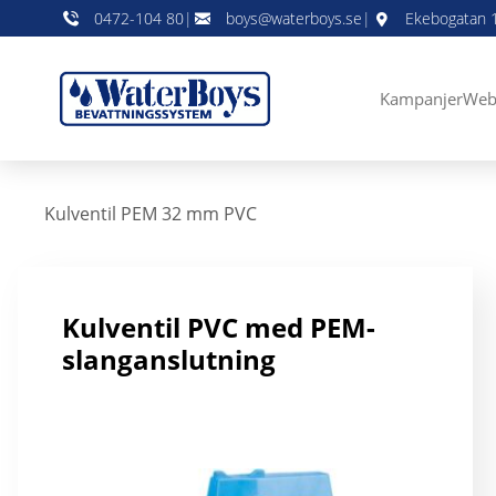
0472-104 80
|
boys@waterboys.se
|
Ekebogatan 1
Kampanjer
Web
Kulventil PEM 32 mm PVC
Kulventil PVC med PEM-
slanganslutning