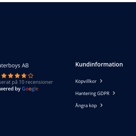
ka
ternativen
n
jas
oduktsidan
Kundinformation
terboys AB
Köpvillkor
serat på 10 recensioner
wered by
G
o
o
g
l
e
Hantering GDPR
Ångra köp