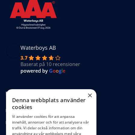
Waterboys AB
3.7
Baserat på 10 recensioner
powered by
G
o
o
g
l
e
Kundinformation
×
Denna webbplats använder
cookies
Köpvillkor
Vi använder cookies för att anpassa
Hantering GDPR
innehåll, annonser och för att analysera vår
trafik. Vi delar också information om din
användning av vår webbplats med våra
Ångra köp