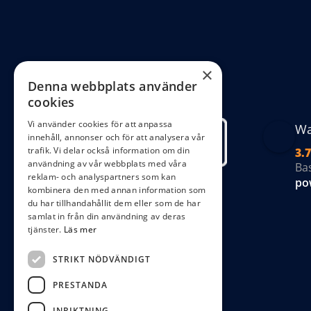
al
ka
väl
på
×
Denna webbplats använder
pr
cookies
Vi använder cookies för att anpassa
Wa
innehåll, annonser och för att analysera vår
trafik. Vi delar också information om din
3.7
användning av vår webbplats med våra
Ba
reklam- och analyspartners som kan
po
kombinera den med annan information som
du har tillhandahållit dem eller som de har
samlat in från din användning av deras
tjänster.
Läs mer
STRIKT NÖDVÄNDIGT
PRESTANDA
INRIKTNING