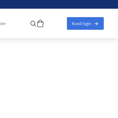
Kund login
der