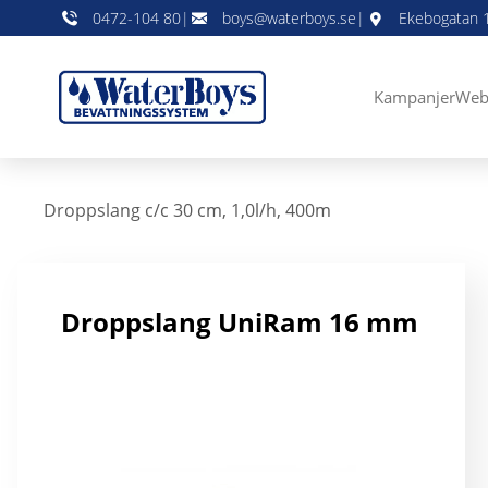
0472-104 80
|
boys@waterboys.se
|
Ekebogatan 1
Kampanjer
Web
Droppslang c/c 30 cm, 1,0l/h, 400m
Droppslang UniRam 16 mm