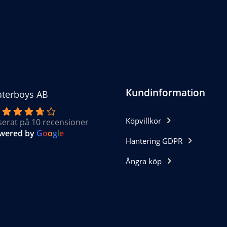
ternativen
n
jas
oduktsidan
Kundinformation
terboys AB
Köpvillkor
serat på 10 recensioner
wered by
G
o
o
g
l
e
Hantering GDPR
Ångra köp