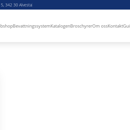
5, 342 30 Alvesta
bshop
Bevattningssystem
Katalogen
Broschyrer
Om oss
Kontakt
Gui