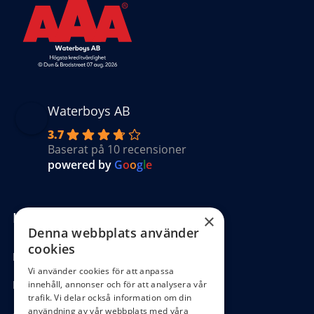
Waterboys AB
3.7
Baserat på 10 recensioner
powered by
G
o
o
g
l
e
Kundinformation
×
Denna webbplats använder
cookies
Köpvillkor
Vi använder cookies för att anpassa
Hantering GDPR
innehåll, annonser och för att analysera vår
trafik. Vi delar också information om din
användning av vår webbplats med våra
Ångra köp