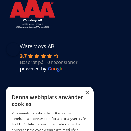
Waterboys AB
3.7
Baserat på 10 recensioner
powered by
G
o
o
g
l
e
Kundinformation
×
Denna webbplats använder
cookies
Köpvillkor
Vi använder cookies för att anpassa
Hantering GDPR
innehåll, annonser och för att analysera vår
trafik. Vi delar också information om din
användning av vår webbplats med våra
Ångra köp