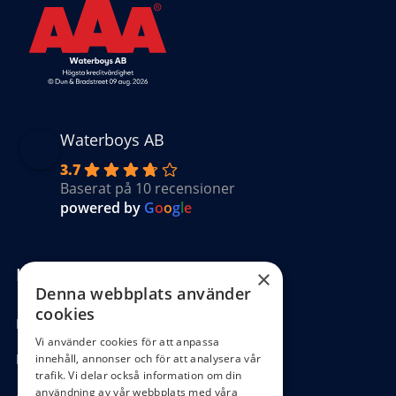
Waterboys AB
3.7
Baserat på 10 recensioner
powered by
G
o
o
g
l
e
Kundinformation
×
Denna webbplats använder
cookies
Köpvillkor
Vi använder cookies för att anpassa
Hantering GDPR
innehåll, annonser och för att analysera vår
trafik. Vi delar också information om din
användning av vår webbplats med våra
Ångra köp