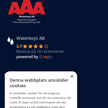
Waterboys AB
3.7
Baserat på 10 recensioner
powered by
G
o
o
g
l
e
Kundinformation
×
Denna webbplats använder
cookies
Köpvillkor
Vi använder cookies för att anpassa
Hantering GDPR
innehåll, annonser och för att analysera vår
trafik. Vi delar också information om din
användning av vår webbplats med våra
Ångra köp