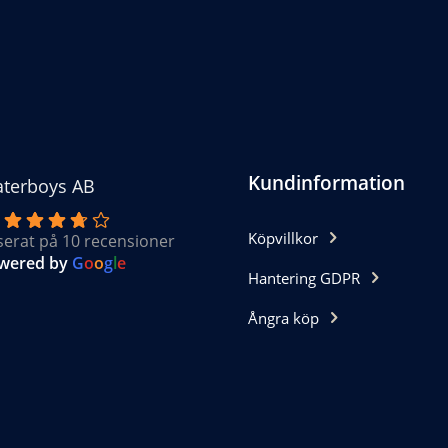
ternativen
n
jas
oduktsidan
Kundinformation
terboys AB
Köpvillkor
serat på 10 recensioner
wered by
G
o
o
g
l
e
Hantering GDPR
Ångra köp