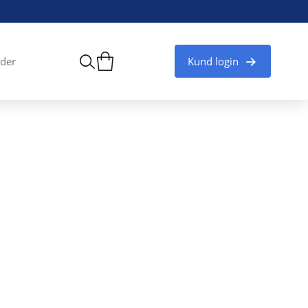
Kund login
der