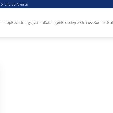
5, 342 30 Alvesta
bshop
Bevattningssystem
Katalogen
Broschyrer
Om oss
Kontakt
Gui