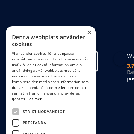
al
ka
väl
på
×
Denna webbplats använder
pr
cookies
Vi använder cookies för att anpassa
Wa
innehåll, annonser och för att analysera vår
trafik. Vi delar också information om din
3.7
användning av vår webbplats med våra
Ba
reklam- och analyspartners som kan
po
kombinera den med annan information som
du har tillhandahållit dem eller som de har
samlat in från din användning av deras
tjänster.
Läs mer
STRIKT NÖDVÄNDIGT
PRESTANDA
INRIKTNING