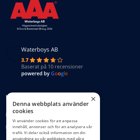
Waterboys AB
3.7
Baserat på 10 recensioner
powered by
G
o
o
g
l
e
Kundinformation
×
Denna webbplats använder
cookies
Köpvillkor
Vi använder cookies för att anpassa
Hantering GDPR
innehåll, annonser och för att analysera vår
trafik. Vi delar också information om din
användning av vår webbplats med våra
Ångra köp