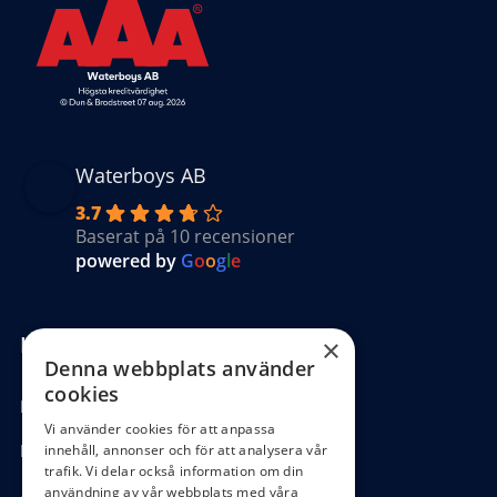
Waterboys AB
3.7
Baserat på 10 recensioner
powered by
G
o
o
g
l
e
Kundinformation
×
Denna webbplats använder
cookies
Köpvillkor
Vi använder cookies för att anpassa
Hantering GDPR
innehåll, annonser och för att analysera vår
trafik. Vi delar också information om din
användning av vår webbplats med våra
Ångra köp