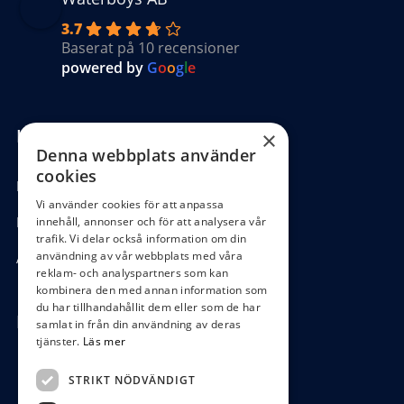
3.7
Baserat på 10 recensioner
powered by
G
o
o
g
l
e
Kundinformation
×
Denna webbplats använder
cookies
Köpvillkor
Vi använder cookies för att anpassa
Hantering GDPR
innehåll, annonser och för att analysera vår
trafik. Vi delar också information om din
användning av vår webbplats med våra
Ångra köp
reklam- och analyspartners som kan
kombinera den med annan information som
du har tillhandahållit dem eller som de har
Hör av dig
samlat in från din användning av deras
tjänster.
Läs mer
0472-104 80
STRIKT NÖDVÄNDIGT