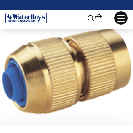
Webbshop
/
Handvattning
/
Snabbkopplingar