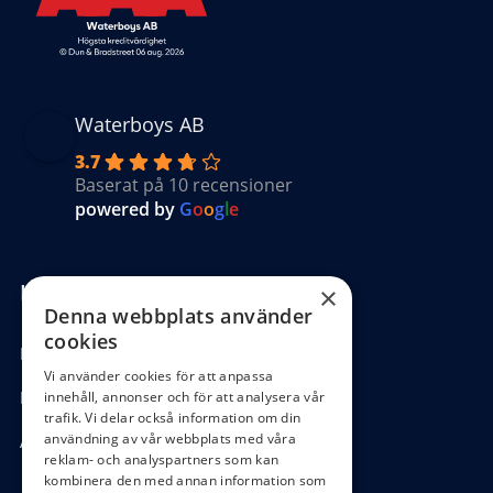
Waterboys AB
3.7
Baserat på 10 recensioner
powered by
G
o
o
g
l
e
Kundinformation
×
Denna webbplats använder
cookies
Köpvillkor
Vi använder cookies för att anpassa
Hantering GDPR
innehåll, annonser och för att analysera vår
trafik. Vi delar också information om din
användning av vår webbplats med våra
Ångra köp
reklam- och analyspartners som kan
kombinera den med annan information som