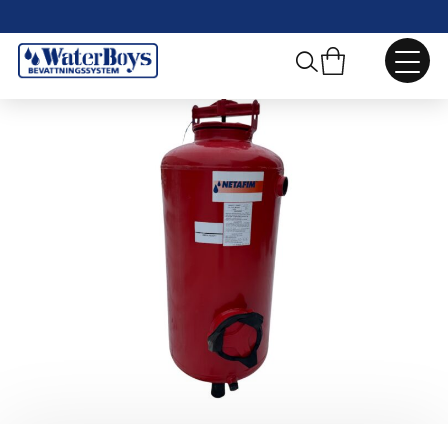
Webbshop
/
Tryckregulatorer, Filter
/
Sandfilter