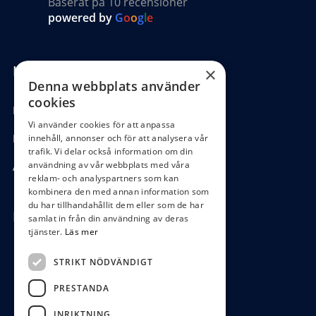
Baserat på 10 recensioner
powered by
G
o
o
g
l
e
Kundinformation
×
Denna webbplats använder
cookies
Köpvillkor
Vi använder cookies för att anpassa
Hantering GDPR
innehåll, annonser och för att analysera vår
trafik. Vi delar också information om din
användning av vår webbplats med våra
Ångra köp
reklam- och analyspartners som kan
kombinera den med annan information som
du har tillhandahållit dem eller som de har
Hör av dig
samlat in från din användning av deras
tjänster.
Läs mer
0472-104 80
STRIKT NÖDVÄNDIGT
boys@waterboys.se
PRESTANDA
Ekebogatan 15, 342 30 Alvesta
INRIKTNING