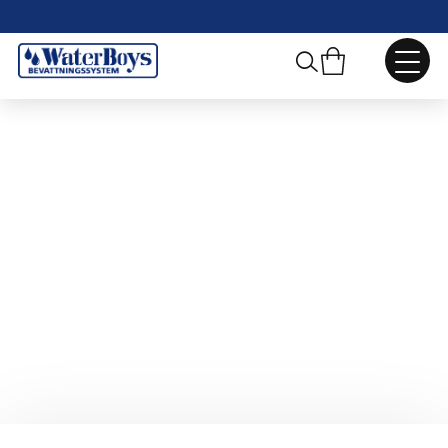
Webbshop
/
Droppbevattning
/
Droppslangsanslutningar